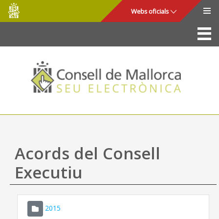
Consell
Salta al contingut principal
Webs oficials
de
Mallorca
La Seu
Consell de Mallorca
Accés i seguretat
Utilitats
Tràmits i serveis
Acords del Consell
Mapa web
Executiu
Ajuda
2015