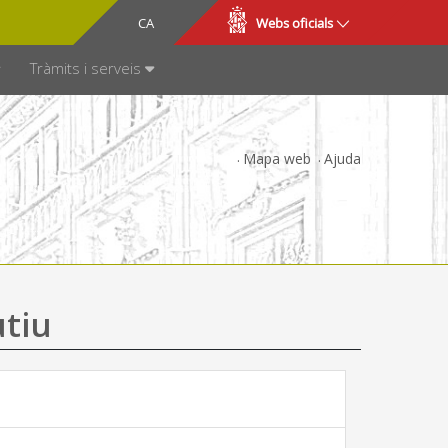
CA
ES
Webs oficials
SPARÈNCIA
Tràmits i serveis
Mapa web
Ajuda
utiu