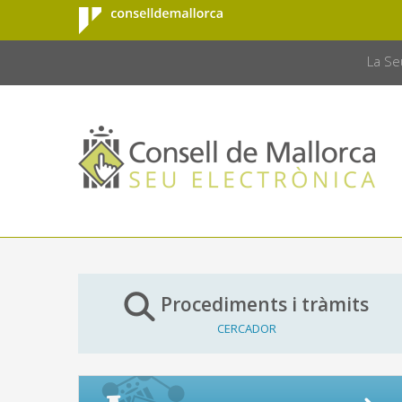
Consell de
Salta al contingut principal
CONSELL 
Mallorca
La Se
Procediments i tràmits
CERCADOR