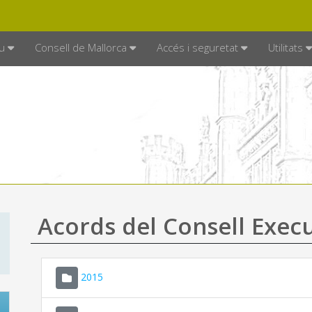
DE MALLORCA
MALLORCA.ES
TRAN
SEU ELECTRÒNICA
u
Consell de Mallorca
Accés i seguretat
Utilitats
Acords del Consell Exec
2015