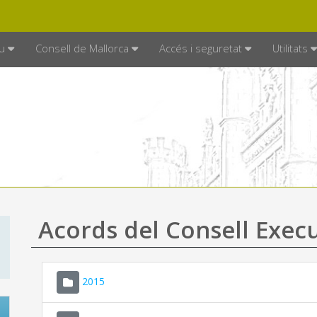
DE MALLORCA
MALLORCA.ES
TRAN
SEU ELECTRÒNICA
u
Consell de Mallorca
Accés i seguretat
Utilitats
Acords del Consell Exec
2015