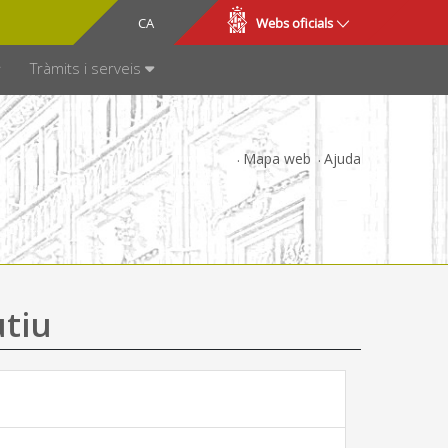
CA
ES
Webs oficials
SPARÈNCIA
Tràmits i serveis
Mapa web
Ajuda
utiu