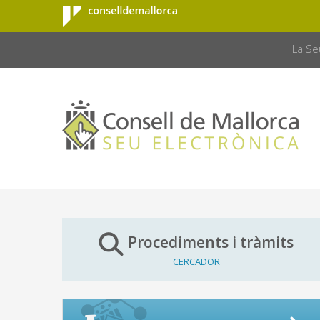
Consell de
Salta al contingut principal
CONSELL 
Mallorca
La Se
Procediments i tràmits
CERCADOR