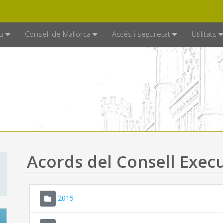
DE MALLORCA
MALLORCA.ES
TRAN
SEU ELECTRÒNICA
u
Consell de Mallorca
Accés i seguretat
Utilitats
Acords del Consell Exec
2015