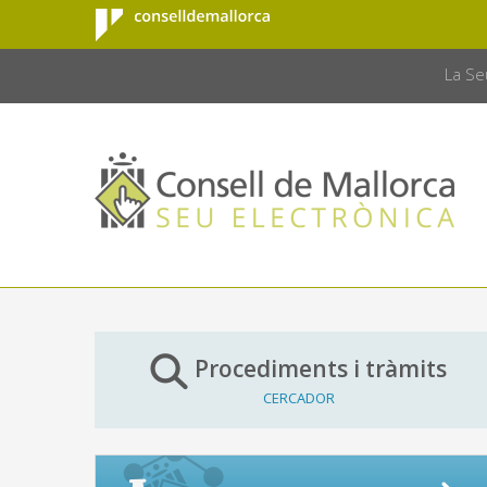
Consell de
Salta al contingut principal
CONSELL 
Mallorca
La Se
Procediments i tràmits
CERCADOR