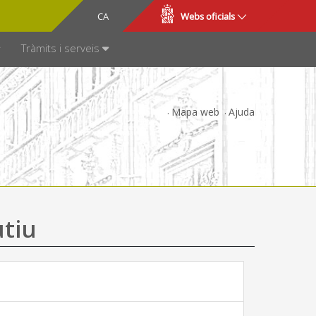
CA
ES
Webs oficials
SPARÈNCIA
Tràmits i serveis
Mapa web
Ajuda
utiu