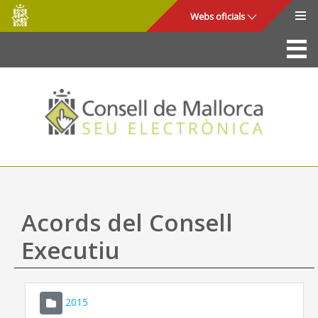
Consell
Salta al contingut principal
Webs oficials
de
Mallorca
La Seu
Consell de Mallorca
Accés i seguretat
Utilitats
Tràmits i serveis
Acords del Consell
Mapa web
Executiu
Ajuda
2015