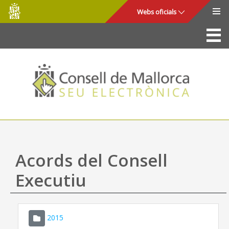
Consell
Salta al contingut principal
Webs oficials
de
Mallorca
La Seu
Consell de Mallorca
Accés i seguretat
Utilitats
Tràmits i serveis
Acords del Consell
Mapa web
Executiu
Ajuda
2015