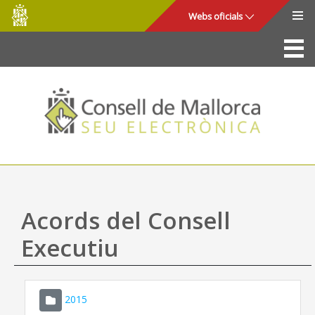
Consell
Salta al contingut principal
Webs oficials
de
Mallorca
La Seu
Consell de Mallorca
Accés i seguretat
Utilitats
Tràmits i serveis
Acords del Consell
Mapa web
Executiu
Ajuda
2015