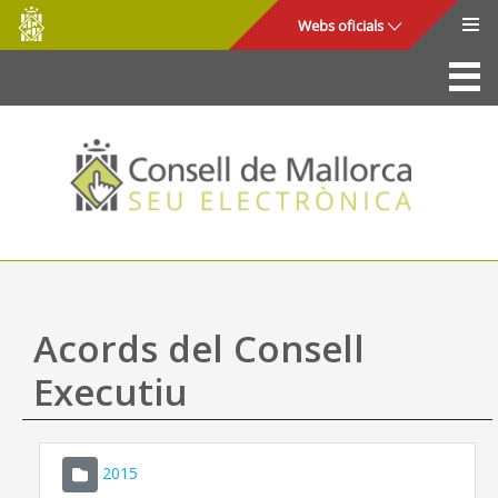
Consell
Salta al contingut principal
Webs oficials
de
Mallorca
La Seu
Consell de Mallorca
Accés i seguretat
Utilitats
Tràmits i serveis
Acords del Consell
Mapa web
Executiu
Ajuda
2015