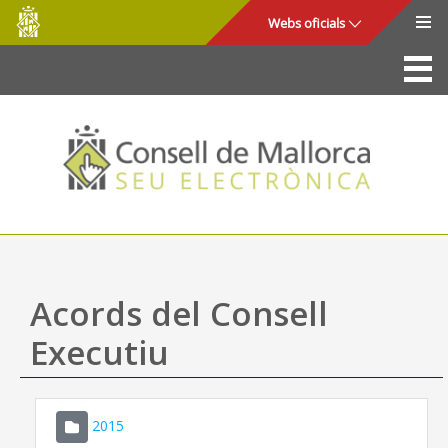
Consell
Salta al contingut principal
Webs oficials
de
Mallorca
La Seu
Consell de Mallorca
Accés i seguretat
Utilitats
Tràmits i serveis
Acords del Consell
Mapa web
Executiu
Ajuda
2015