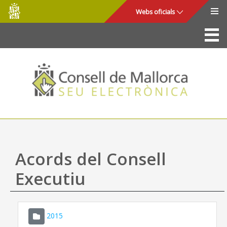
Consell
Salta al contingut principal
Webs oficials
de
Mallorca
La Seu
Consell de Mallorca
Accés i seguretat
Utilitats
Tràmits i serveis
Acords del Consell
Mapa web
Executiu
Ajuda
2015