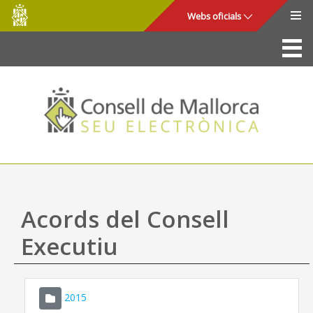
Consell
Salta al contingut principal
Webs oficials
de
Mallorca
La Seu
Consell de Mallorca
Accés i seguretat
Utilitats
Tràmits i serveis
Acords del Consell
Mapa web
Executiu
Ajuda
2015