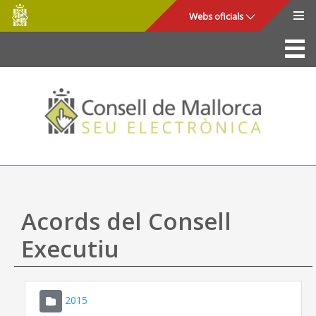
Consell
Salta al contingut principal
Webs oficials
de
Mallorca
La Seu
Consell de Mallorca
Accés i seguretat
Utilitats
Tràmits i serveis
Acords del Consell
Mapa web
Executiu
Ajuda
2015