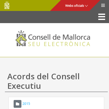
Consell
Salta al contingut principal
Webs oficials
de
Mallorca
La Seu
Consell de Mallorca
Accés i seguretat
Utilitats
Tràmits i serveis
Acords del Consell
Mapa web
Executiu
Ajuda
2015