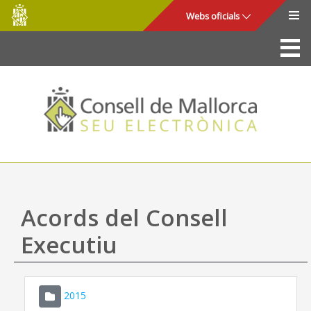
Consell
Salta al contingut principal
Webs oficials
de
Mallorca
La Seu
Consell de Mallorca
Accés i seguretat
Utilitats
Tràmits i serveis
Acords del Consell
Mapa web
Executiu
Ajuda
2015