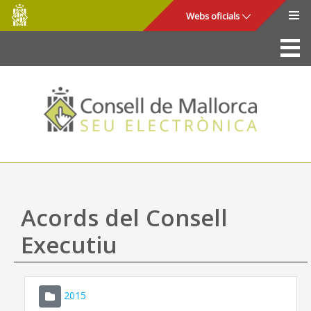
Consell
Salta al contingut principal
Webs oficials
de
Mallorca
La Seu
Consell de Mallorca
Accés i seguretat
Utilitats
Tràmits i serveis
Acords del Consell
Mapa web
Executiu
Ajuda
2015