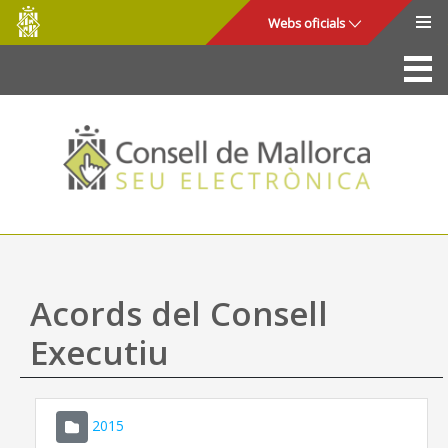
Consell
Salta al contingut principal
Webs oficials
de
Mallorca
La Seu
Consell de Mallorca
Accés i seguretat
Utilitats
Tràmits i serveis
Acords del Consell
Mapa web
Executiu
Ajuda
2015