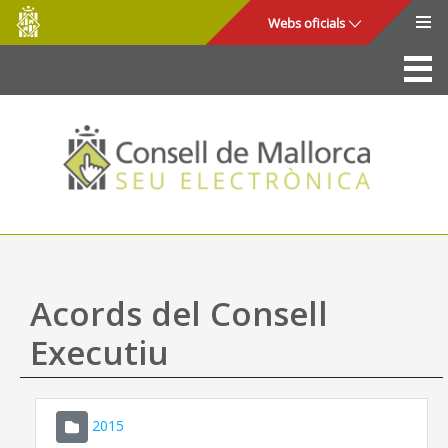
Consell
Salta al contingut principal
Webs oficials
de
Mallorca
La Seu
Consell de Mallorca
Accés i seguretat
Utilitats
Tràmits i serveis
Acords del Consell
Mapa web
Executiu
Ajuda
2015