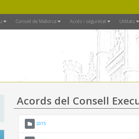
DE MALLORCA
MALLORCA.ES
TRAN
SEU ELECTRÒNICA
u
Consell de Mallorca
Accés i seguretat
Utilitats
Acords del Consell Exec
2015