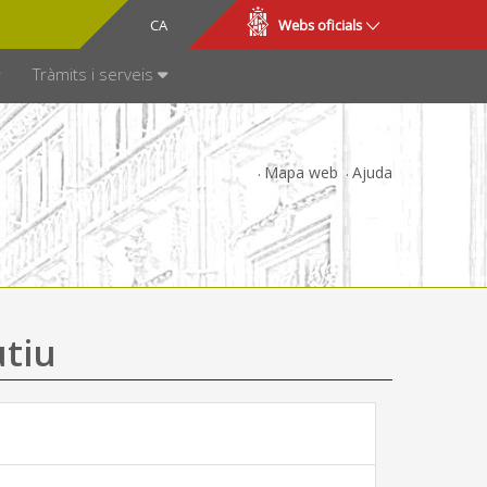
CA
ES
Webs oficials
SPARÈNCIA
Tràmits i serveis
Mapa web
Ajuda
utiu