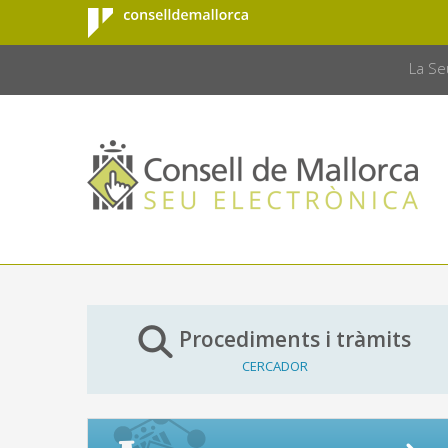
Consell de
Salta al contingut principal
CONSELL 
Mallorca
La Se
Procediments i tràmits
CERCADOR