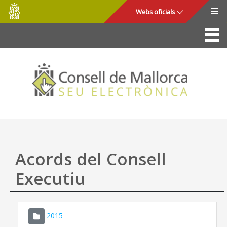
Consell
Salta al contingut principal
Webs oficials
de
Mallorca
La Seu
Consell de Mallorca
Accés i seguretat
Utilitats
Tràmits i serveis
Acords del Consell
Mapa web
Executiu
Ajuda
2015