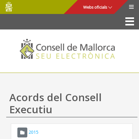
Consell
Salta al contingut principal
Webs oficials
de
Mallorca
La Seu
Consell de Mallorca
Accés i seguretat
Utilitats
Tràmits i serveis
Acords del Consell
Mapa web
Executiu
Ajuda
2015