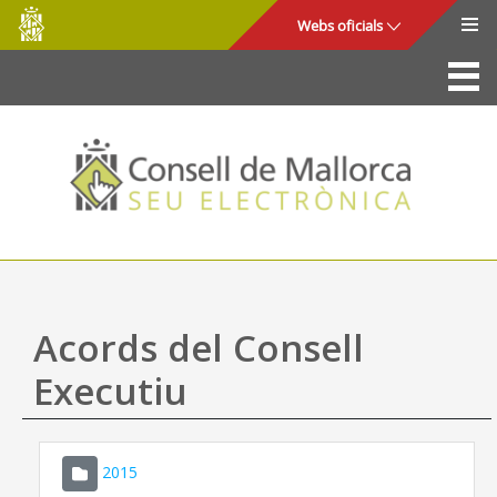
Consell
Salta al contingut principal
Webs oficials
de
Mallorca
La Seu
Consell de Mallorca
Accés i seguretat
Utilitats
Tràmits i serveis
Acords del Consell
Mapa web
Executiu
Ajuda
2015