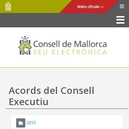
Consell
Salta al contingut principal
Webs oficials
de
Mallorca
La Seu
Consell de Mallorca
Accés i seguretat
Utilitats
Tràmits i serveis
Acords del Consell
Mapa web
Executiu
Ajuda
2015