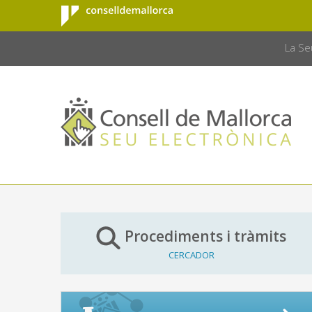
Consell de
Salta al contingut principal
CONSELL 
Mallorca
La Se
Procediments i tràmits
CERCADOR