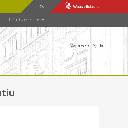
CA
ES
Webs oficials
SPARÈNCIA
Tràmits i serveis
Mapa web
Ajuda
utiu