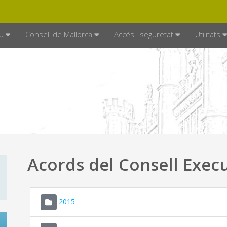
DE MALLORCA
MALLORCA.ES
TRAN
SEU ELECTRÒNICA
u
Consell de Mallorca
Accés i seguretat
Utilitats
Acords del Consell Exec
2015