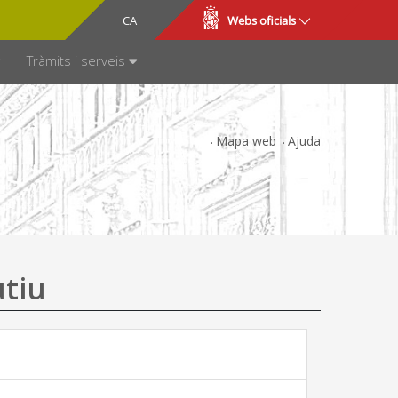
CA
ES
Webs oficials
SPARÈNCIA
Tràmits i serveis
Mapa web
Ajuda
utiu