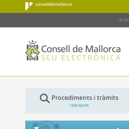
Consell de
Salta al contingut principal
CONSELL 
Mallorca
La Se
Procediments i tràmits
CERCADOR