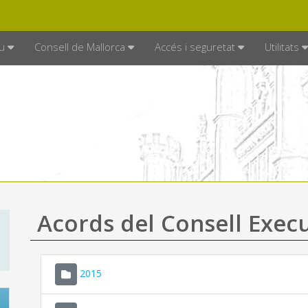
DE MALLORCA
MALLORCA.ES
TRAN
SEU ELECTRÒNICA
u
Consell de Mallorca
Accés i seguretat
Utilitats
Acords del Consell Exec
2015