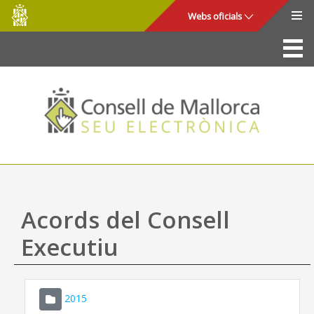
Consell
Salta al contingut principal
Webs oficials
de
Mallorca
La Seu
Consell de Mallorca
Accés i seguretat
Utilitats
Tràmits i serveis
Acords del Consell
Mapa web
Executiu
Ajuda
2015