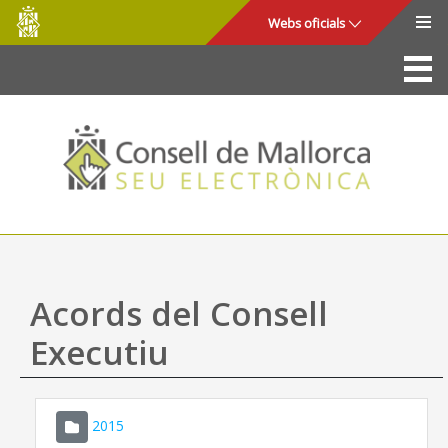
Consell
Salta al contingut principal
Webs oficials
de
Mallorca
La Seu
Consell de Mallorca
Accés i seguretat
Utilitats
Tràmits i serveis
Acords del Consell
Mapa web
Executiu
Ajuda
2015