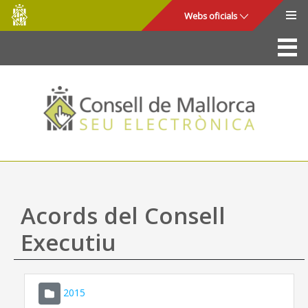
Consell
Salta al contingut principal
Webs oficials
de
Mallorca
La Seu
Consell de Mallorca
Accés i seguretat
Utilitats
Tràmits i serveis
Acords del Consell
Mapa web
Executiu
Ajuda
2015