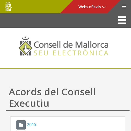
Consell
Salta al contingut principal
Webs oficials
de
Mallorca
La Seu
Consell de Mallorca
Accés i seguretat
Utilitats
Tràmits i serveis
Acords del Consell
Mapa web
Executiu
Ajuda
2015