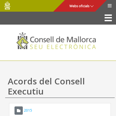
Consell
Salta al contingut principal
Webs oficials
de
Mallorca
La Seu
Consell de Mallorca
Accés i seguretat
Utilitats
Tràmits i serveis
Acords del Consell
Mapa web
Executiu
Ajuda
2015