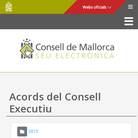
Consell
Salta al contingut principal
Webs oficials
de
Mallorca
La Seu
Consell de Mallorca
Accés i seguretat
Utilitats
Tràmits i serveis
Acords del Consell
Mapa web
Executiu
Ajuda
2015