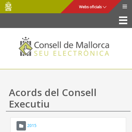
Consell
Salta al contingut principal
Webs oficials
de
Mallorca
La Seu
Consell de Mallorca
Accés i seguretat
Utilitats
Tràmits i serveis
Acords del Consell
Mapa web
Executiu
Ajuda
2015