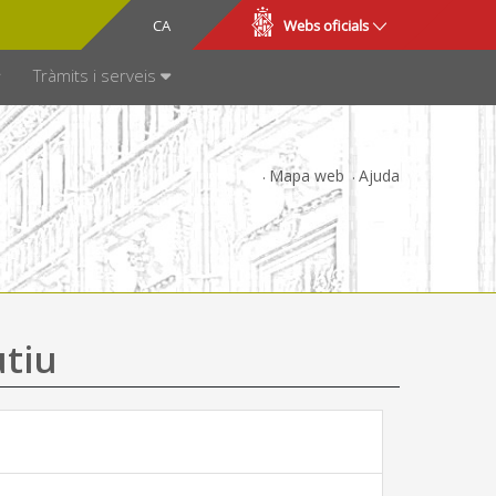
CA
ES
Webs oficials
SPARÈNCIA
Tràmits i serveis
Mapa web
Ajuda
utiu