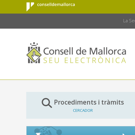
Consell de
Salta al contingut principal
CONSELL 
Mallorca
La Se
Procediments i tràmits
CERCADOR