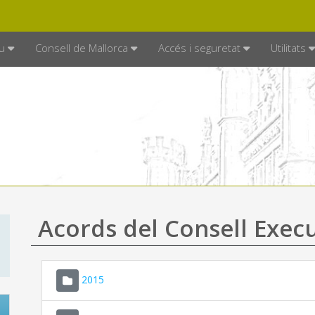
DE MALLORCA
MALLORCA.ES
TRAN
SEU ELECTRÒNICA
u
Consell de Mallorca
Accés i seguretat
Utilitats
Acords del Consell Exec
2015