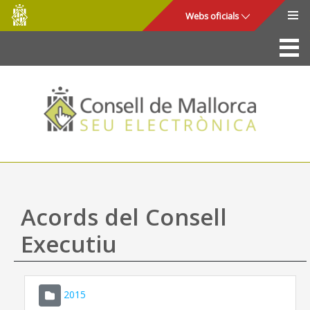
Consell
Salta al contingut principal
Webs oficials
de
Mallorca
La Seu
Consell de Mallorca
Accés i seguretat
Utilitats
Tràmits i serveis
Acords del Consell
Mapa web
Executiu
Ajuda
2015