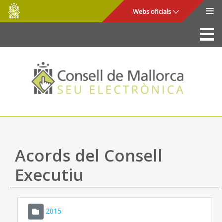
Consell
Salta al contingut principal
Webs oficials
de
Mallorca
La Seu
Consell de Mallorca
Accés i seguretat
Utilitats
Tràmits i serveis
Acords del Consell
Mapa web
Executiu
Ajuda
2015