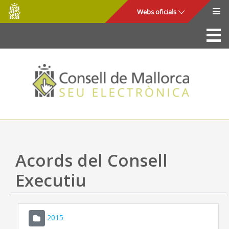
Consell
Salta al contingut principal
Webs oficials
de
Mallorca
La Seu
Consell de Mallorca
Accés i seguretat
Utilitats
Tràmits i serveis
Acords del Consell
Mapa web
Executiu
Ajuda
2015