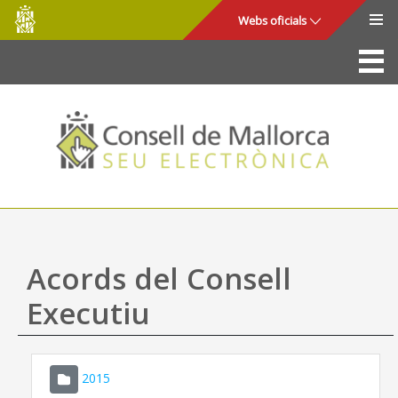
Consell
Salta al contingut principal
Webs oficials
de
Mallorca
La Seu
Consell de Mallorca
Accés i seguretat
Utilitats
Tràmits i serveis
Acords del Consell
Mapa web
Executiu
Ajuda
2015