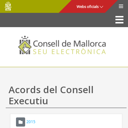
Consell
Salta al contingut principal
Webs oficials
de
Mallorca
La Seu
Consell de Mallorca
Accés i seguretat
Utilitats
Tràmits i serveis
Acords del Consell
Mapa web
Executiu
Ajuda
2015