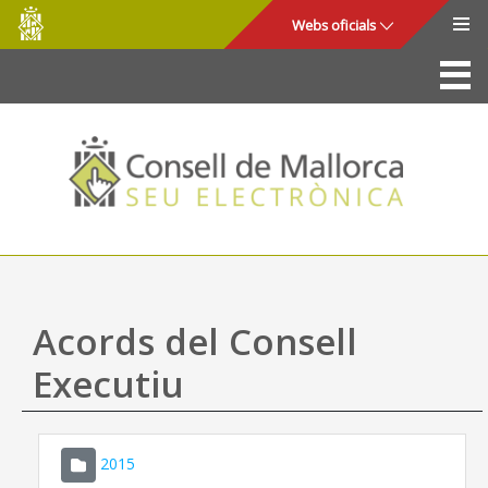
Consell
Salta al contingut principal
Webs oficials
de
Mallorca
La Seu
Consell de Mallorca
Accés i seguretat
Utilitats
Tràmits i serveis
Acords del Consell
Mapa web
Executiu
Ajuda
2015