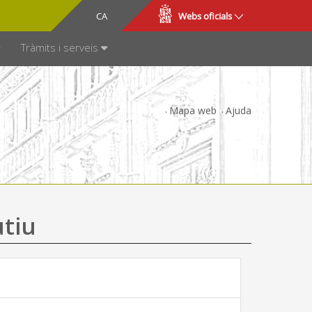
CA
ES
Webs oficials
SPARÈNCIA
Tràmits i serveis
Mapa web
Ajuda
utiu