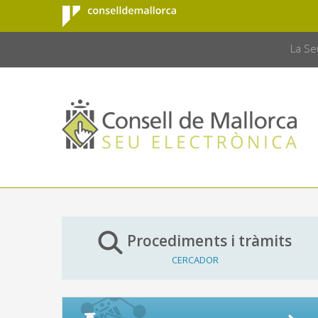
Consell de
Salta al contingut principal
CONSELL 
Mallorca
La Se
Procediments i tràmits
CERCADOR