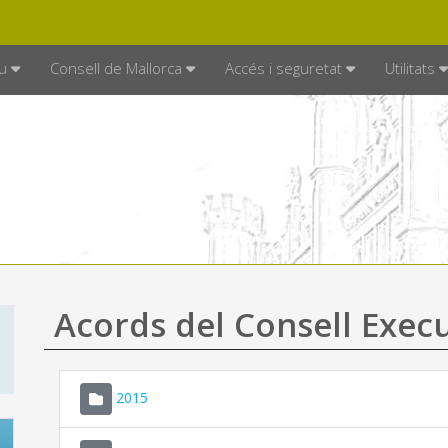
DE MALLORCA
MALLORCA.ES
TRAN
SEU ELECTRÒNICA
u
Consell de Mallorca
Accés i seguretat
Utilitats
Acords del Consell Exec
2015