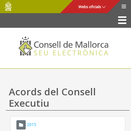
Consell
Salta al contingut principal
Webs oficials
de
Mallorca
La Seu
Consell de Mallorca
Accés i seguretat
Utilitats
Tràmits i serveis
Acords del Consell
Mapa web
Executiu
Ajuda
2015