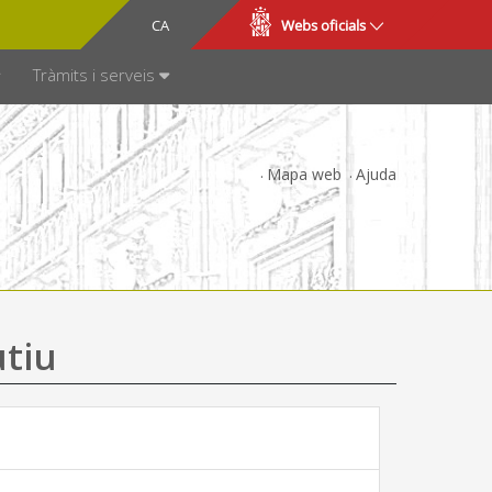
CA
ES
Webs oficials
SPARÈNCIA
Tràmits i serveis
Mapa web
Ajuda
utiu