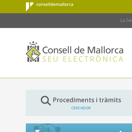
Consell de
Salta al contingut principal
CONSELL 
Mallorca
La Se
Procediments i tràmits
CERCADOR