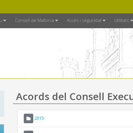
DE MALLORCA
MALLORCA.ES
TRAN
SEU ELECTRÒNICA
u
Consell de Mallorca
Accés i seguretat
Utilitats
Acords del Consell Exec
2015