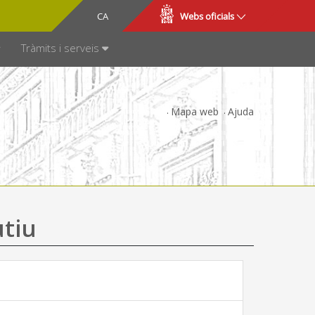
CA
ES
Webs oficials
SPARÈNCIA
Tràmits i serveis
Mapa web
Ajuda
utiu