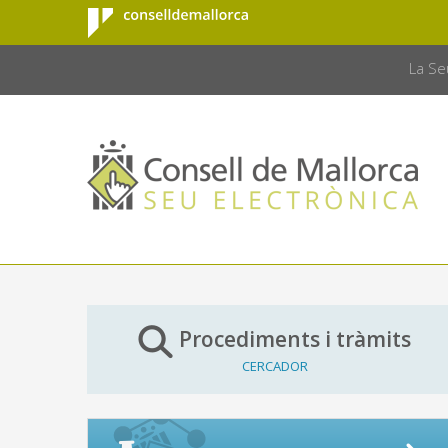
Consell de
Salta al contingut principal
CONSELL 
Mallorca
La Se
Procediments i tràmits
CERCADOR