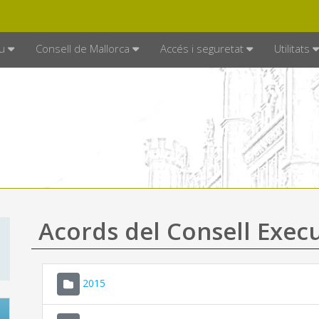
DE MALLORCA
MALLORCA.ES
TRAN
SEU ELECTRÒNICA
u
Consell de Mallorca
Accés i seguretat
Utilitats
Acords del Consell Exec
2015