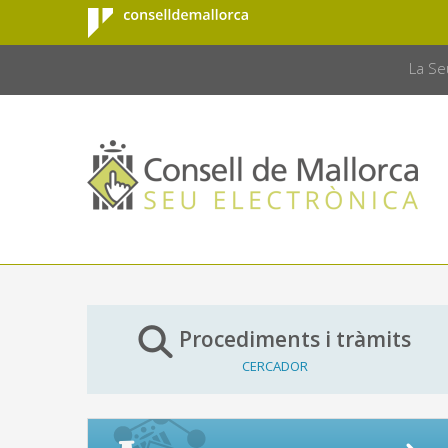
Consell de
Salta al contingut principal
CONSELL 
Mallorca
La Se
Procediments i tràmits
CERCADOR