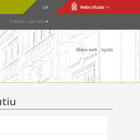
CA
ES
Webs oficials
SPARÈNCIA
Tràmits i serveis
Mapa web
Ajuda
utiu