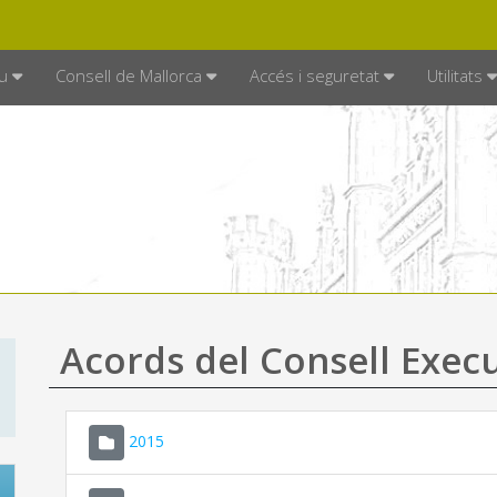
DE MALLORCA
MALLORCA.ES
TRAN
SEU ELECTRÒNICA
u
Consell de Mallorca
Accés i seguretat
Utilitats
Acords del Consell Exec
2015