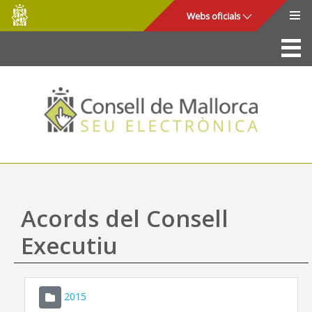
Consell
Salta al contingut principal
Webs oficials
de
Mallorca
La Seu
Consell de Mallorca
Accés i seguretat
Utilitats
Tràmits i serveis
Acords del Consell
Mapa web
Executiu
Ajuda
2015