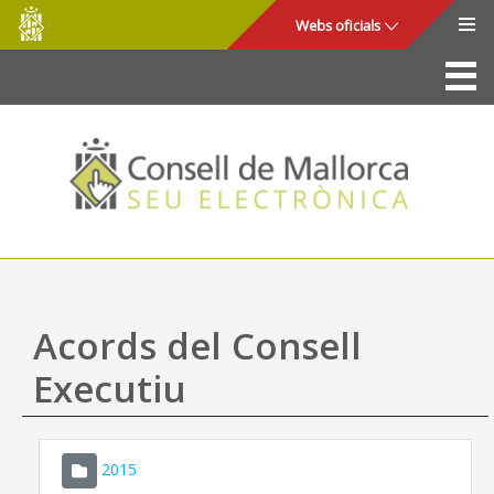
Consell
Salta al contingut principal
Webs oficials
de
Mallorca
La Seu
Consell de Mallorca
Accés i seguretat
Utilitats
Tràmits i serveis
Acords del Consell
Mapa web
Executiu
Ajuda
2015