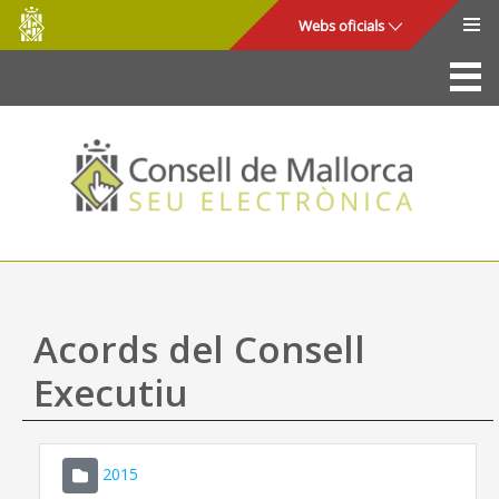
Consell
Salta al contingut principal
Webs oficials
de
Mallorca
La Seu
Consell de Mallorca
Accés i seguretat
Utilitats
Tràmits i serveis
Acords del Consell
Mapa web
Executiu
Ajuda
2015