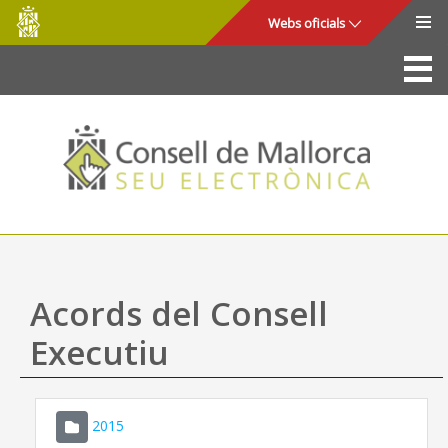
Consell
Salta al contingut principal
Webs oficials
de
Mallorca
La Seu
Consell de Mallorca
Accés i seguretat
Utilitats
Tràmits i serveis
Acords del Consell
Mapa web
Executiu
Ajuda
2015