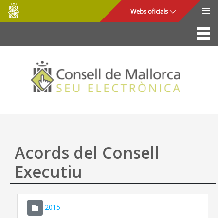
Consell
Salta al contingut principal
Webs oficials
de
Mallorca
La Seu
Consell de Mallorca
Accés i seguretat
Utilitats
Tràmits i serveis
Acords del Consell
Mapa web
Executiu
Ajuda
2015