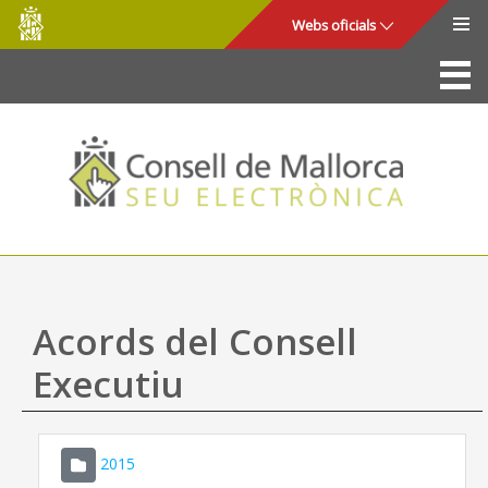
Consell
Salta al contingut principal
Webs oficials
de
Mallorca
La Seu
Consell de Mallorca
Accés i seguretat
Utilitats
Tràmits i serveis
Acords del Consell
Mapa web
Executiu
Ajuda
2015