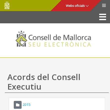
Consell
Salta al contingut principal
Webs oficials
de
Mallorca
La Seu
Consell de Mallorca
Accés i seguretat
Utilitats
Tràmits i serveis
Acords del Consell
Mapa web
Executiu
Ajuda
2015